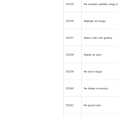
25155
Na zadnjem sjedi{tu moga a
25156
Najbolje od svega
25157
Nakon svih ovih godina
25158
Napile se ulice
25159
Ne bom ti lagal
25160
Ne dirajte mi ravnicu
25161
Ne govori vise