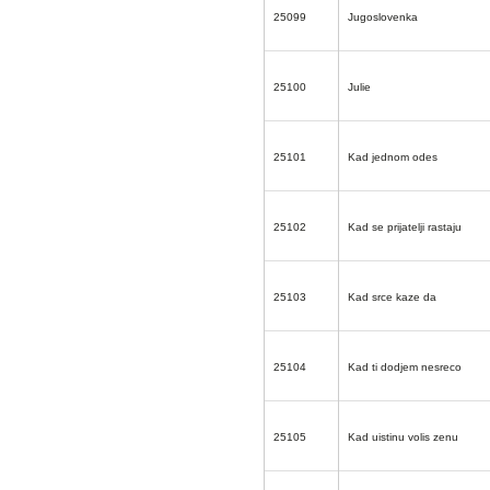
25099
Jugoslovenka
25100
Julie
25101
Kad jednom odes
25102
Kad se prijatelji rastaju
25103
Kad srce kaze da
25104
Kad ti dodjem nesreco
25105
Kad uistinu volis zenu