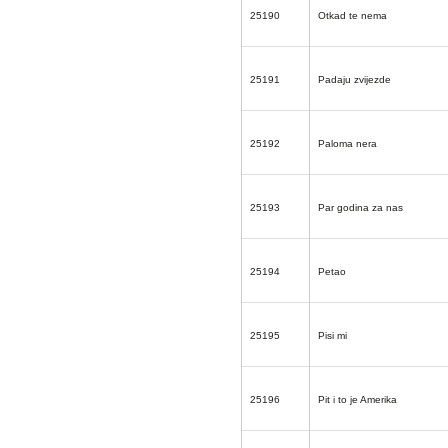
25190
Otkad te nema
25191
Padaju zvijezde
25192
Paloma nera
25193
Par godina za nas
25194
Petao
25195
Pisi mi
25196
Pit i to je Amerika