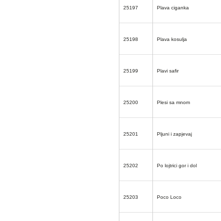
25197
Plava ciganka
25198
Plava kosulja
25199
Plavi safir
25200
Plesi sa mnom
25201
Pljuni i zapjevaj
25202
Po lojtrici gor i dol
25203
Poco Loco