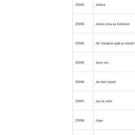
25092
Jedina
25093
Jedna zima sa Kristinom
25094
Jel' Sarajevo gdje je nekad 
25095
Jenu noc
25096
Jer kad ostari{
25097
Jos te volim
25098
Jugo