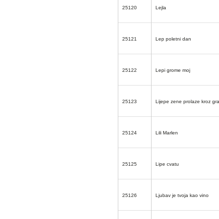
25120
Lejla
25121
Lep poletni dan
25122
Lepi grome moj
25123
Lijepe zene prolaze kroz gr
25124
Lili Marlen
25125
Lipe cvatu
25126
Ljubav je tvoja kao vino