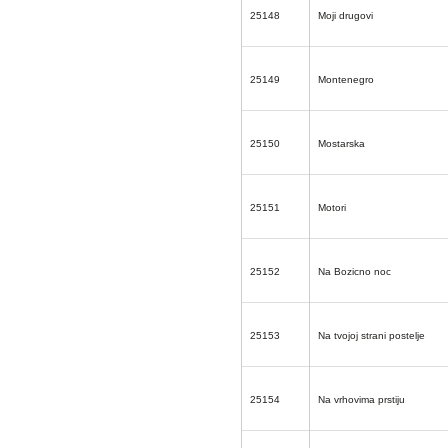
25148
Moji drugovi
25149
Montenegro
25150
Mostarska
25151
Motori
25152
Na Bozicno noc
25153
Na tvojoj strani postelje
25154
Na vrhovima prstiju