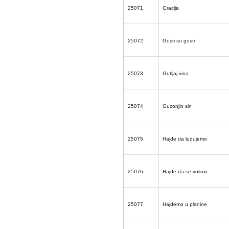
25071
Gracija
25072
Gusti su gusti
25073
Gutljaj vina
25074
Guzonjin sin
25075
Hajde da ludujemo
25076
Hajde da se volimo
25077
Hajdemo u planine