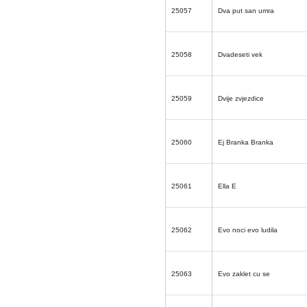
25057
Dva put san umra
25058
Dvadeseti vek
25059
Dvije zvjezdice
25060
Ej Branka Branka
25061
Ella E
25062
Evo noci evo ludila
25063
Evo zaklet cu se