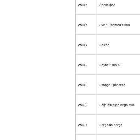
25015
Apokalipso
25016
Avionu slomicu ti krila
25017
Balkan
25018
Baybe ti nisi tu
25019
Bitanga i princeza
25020
Bolje biti pijan nego star
25021
Brizgalna brizga