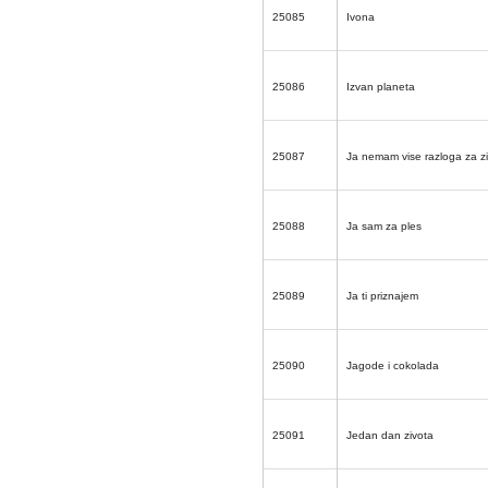
25085
Ivona
25086
Izvan planeta
25087
Ja nemam vise razloga za z
25088
Ja sam za ples
25089
Ja ti priznajem
25090
Jagode i cokolada
25091
Jedan dan zivota