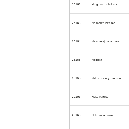
25162
Ne grem na kolena
25163
Ne moren bez nje
25164
Ne spavaj mala moja
25165
Nedjelja
25166
Nek ti bude ljubav sva
25167
Neka ljubi se
25168
Neka mi ne svane