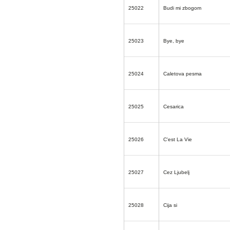
25022
Budi mi zbogom
25023
Bye, bye
25024
Caletova pesma
25025
Cesarica
25026
C'est La Vie
25027
Cez Ljubelj
25028
Cija si