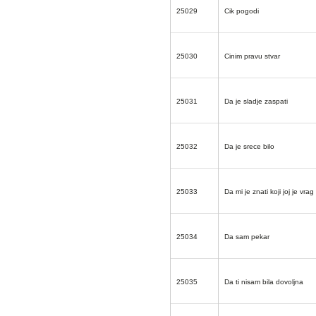
25029
Cik pogodi
25030
Cinim pravu stvar
25031
Da je sladje zaspati
25032
Da je srece bilo
25033
Da mi je znati koji joj je vrag
25034
Da sam pekar
25035
Da ti nisam bila dovoljna