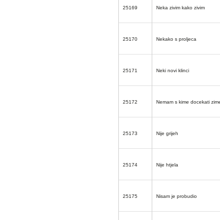
25169
Neka zivim kako zivim
25170
Nekako s proljeca
25171
Neki novi klinci
25172
Nemam s kime docekati zim
25173
Nije grijeh
25174
Nije htjela
25175
Nisam je probudio