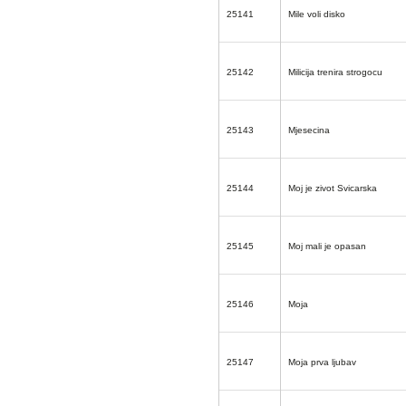
25141
Mile voli disko
25142
Milicija trenira strogocu
25143
Mjesecina
25144
Moj je zivot Svicarska
25145
Moj mali je opasan
25146
Moja
25147
Moja prva ljubav