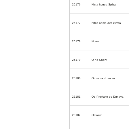
25176
Nista kontra Splita
25177
Nitko nema dva zivota
25178
Nono
25179
O ne Chery
25180
Od mora do mora
25181
Od Prevlake do Dunava
25182
Odlazim