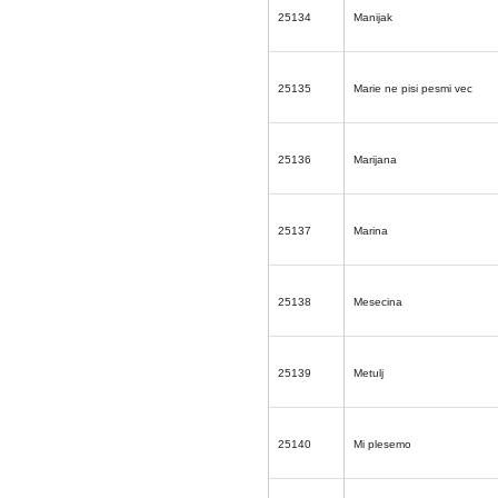
25134
Manijak
25135
Marie ne pisi pesmi vec
25136
Marijana
25137
Marina
25138
Mesecina
25139
Metulj
25140
Mi plesemo