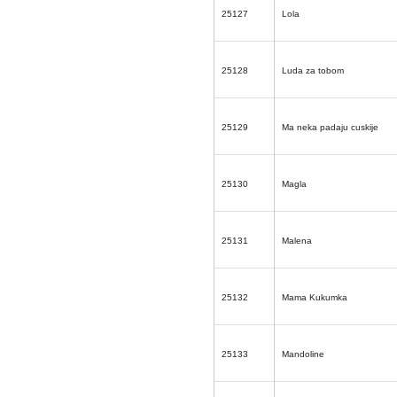
25127
Lola
25128
Luda za tobom
25129
Ma neka padaju cuskije
25130
Magla
25131
Malena
25132
Mama Kukumka
25133
Mandoline