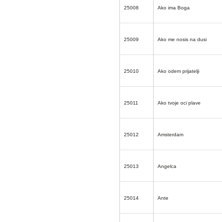
25008
Ako ima Boga
25009
Ako me nosis na dusi
25010
Ako odem prijatelji
25011
Ako tvoje oci plave
25012
Amsterdam
25013
Angelca
25014
Ante