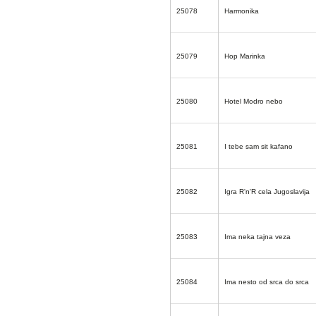
25078
Harmonika
25079
Hop Marinka
25080
Hotel Modro nebo
25081
I tebe sam sit kafano
25082
Igra R'n'R cela Jugoslavija
25083
Ima neka tajna veza
25084
Ima nesto od srca do srca