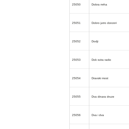
25050
Dobra mrha
25051
Dobro jutro dzezeri
25052
Dodji
25053
Dok svira radio
25054
Dravski most
25055
Dva dinara druze
25056
Dva i dva