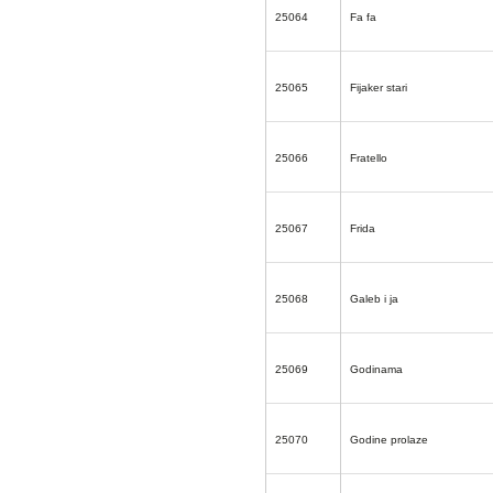
25064
Fa fa
25065
Fijaker stari
25066
Fratello
25067
Frida
25068
Galeb i ja
25069
Godinama
25070
Godine prolaze