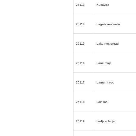
25113
Kukavica
25114
Lagala nas mala
25115
Laku noc sviraci
25116
Lane moje
25117
Laure ni vec
25118
Lazi me
25119
Ledja o ledja