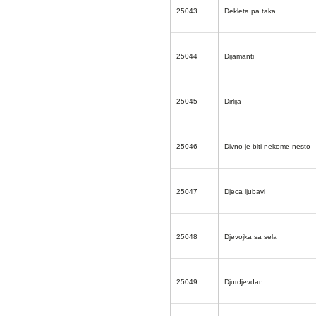
25043
Dekleta pa taka
25044
Dijamanti
25045
Dirlija
25046
Divno je biti nekome nesto
25047
Djeca ljubavi
25048
Djevojka sa sela
25049
Djurdjevdan