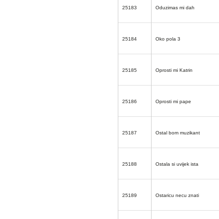
25183
Oduzimas mi dah
25184
Oko pola 3
25185
Oprosti mi Katrin
25186
Oprosti mi pape
25187
Ostal bom muzikant
25188
Ostala si uvijek ista
25189
Ostaricu necu znati