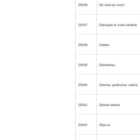
25036
Da zivim po svom
25037
Dabogda te voda odnijela
25038
Daleko
25039
Dalmatinac
25040
Danima, godinama, satima
25041
Debela deklca
25042
Deja vu