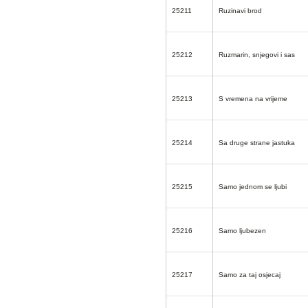
25211
Ruzinavi brod
25212
Ruzmarin, snjegovi i sas
25213
S vremena na vrijeme
25214
Sa druge strane jastuka
25215
Samo jednom se ljubi
25216
Samo ljubezen
25217
Samo za taj osjecaj