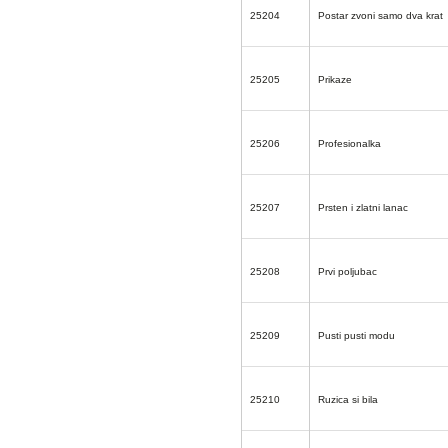
25204
Postar zvoni samo dva krat
25205
Prikaze
25206
Profesionalka
25207
Prsten i zlatni lanac
25208
Prvi poljubac
25209
Pusti pusti modu
25210
Ruzica si bila