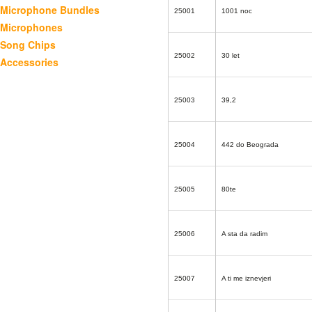
Microphone Bundles
25001
1001 noc
Microphones
Song Chips
25002
30 let
Accessories
25003
39,2
25004
442 do Beograda
25005
80te
25006
A sta da radim
25007
A ti me iznevjeri