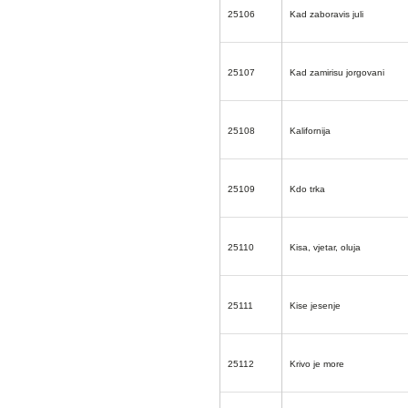
25106
Kad zaboravis juli
25107
Kad zamirisu jorgovani
25108
Kalifornija
25109
Kdo trka
25110
Kisa, vjetar, oluja
25111
Kise jesenje
25112
Krivo je more