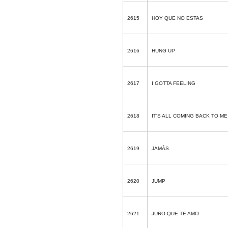
2615
HOY QUE NO ESTAS
2616
HUNG UP
2617
I GOTTA FEELING
2618
IT'S ALL COMING BACK TO M
2619
JAMÁS
2620
JUMP
2621
JURO QUE TE AMO