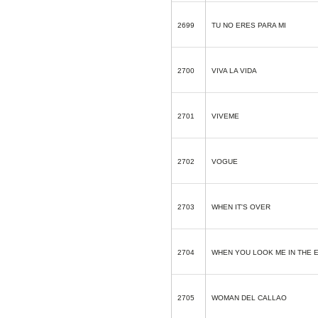
2699
TU NO ERES PARA MI
2700
VIVA LA VIDA
2701
VIVEME
2702
VOGUE
2703
WHEN IT'S OVER
2704
WHEN YOU LOOK ME IN THE 
2705
WOMAN DEL CALLAO