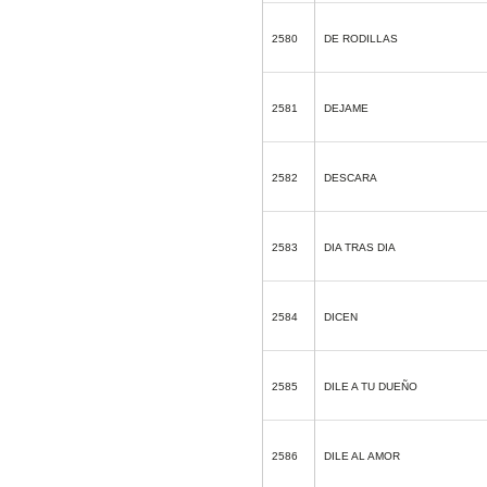
2580
DE RODILLAS
2581
DEJAME
2582
DESCARA
2583
DIA TRAS DIA
2584
DICEN
2585
DILE A TU DUEÑO
2586
DILE AL AMOR