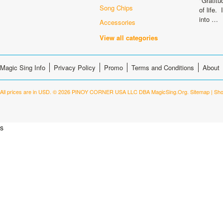
"Gratitu
Song Chips
of life.
into …
Accessories
View all categories
Magic Sing Info
Privacy Policy
Promo
Terms and Conditions
About
All prices are in
USD
.
© 2026 PINOY CORNER USA LLC DBA MagicSing.Org.
Sitemap
|
Sho
s