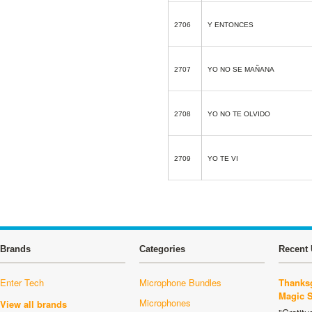
2706
Y ENTONCES
2707
YO NO SE MAÑANA
2708
YO NO TE OLVIDO
2709
YO TE VI
Brands
Categories
Recent 
Enter Tech
Microphone Bundles
Thanksg
Magic 
Microphones
View all brands